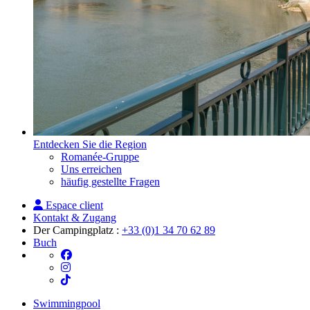
Entdecken Sie die Region
Romanée-Gruppe
Uns erreichen
häufig gestellte Fragen
Espace client
Kontakt & Zugang
Der Campingplatz :
+33 (0)1 34 70 62 89
Buch
Swimmingpool