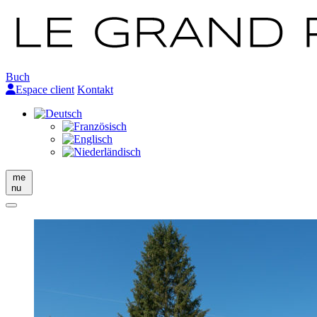
Buch
Espace client
Kontakt
me
nu