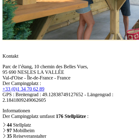
Kontakt
Parc de l’étang, 10 chemin des Belles Vues,
95 690 NESLES LA VALLÉE
Val-d'Oise - Île-de-France - France
Der Campingplatz :
+33 (0)1 34 70 62 89
GPS : Breitengrad : 49.12838749127652 - Längengrad :
2.1841809249062605
Informationen
Der Campingplatz umfasst
176 Stellplätze
:
44
Stellplatz
97
Mobilheim
35
Reiseveranstalter