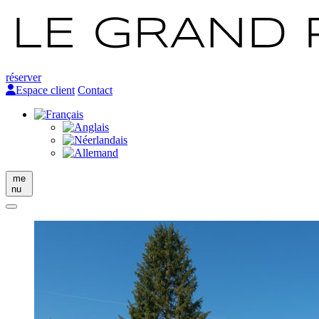
réserver
Espace client
Contact
me
nu