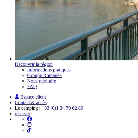
Découvrir la région
Informations pratiques
Groupe Romanée
Nous rejoindre
FAQ
Espace client
Contact & accès
Le camping :
+33 (0)1 34 70 62 89
réserver