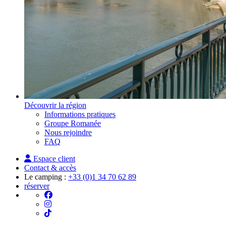
Découvrir la région
Informations pratiques
Groupe Romanée
Nous rejoindre
FAQ
Espace client
Contact & accès
Le camping :
+33 (0)1 34 70 62 89
réserver