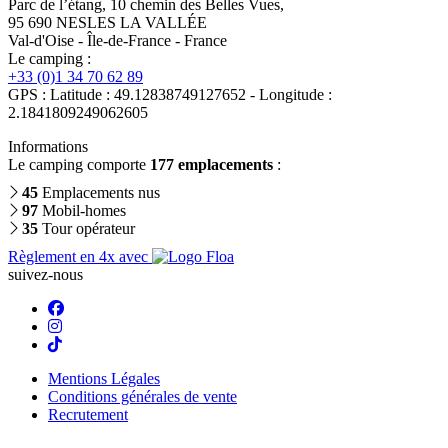
Parc de l’étang, 10 chemin des Belles Vues,
95 690 NESLES LA VALLÉE
Val-d'Oise - Île-de-France - France
Le camping :
+33 (0)1 34 70 62 89
GPS : Latitude : 49.12838749127652 - Longitude :
2.1841809249062605
Informations
Le camping comporte
177 emplacements
:
45
Emplacements nus
97
Mobil-homes
35
Tour opérateur
Règlement en 4x avec
suivez-nous
Mentions Légales
Conditions générales de vente
Recrutement