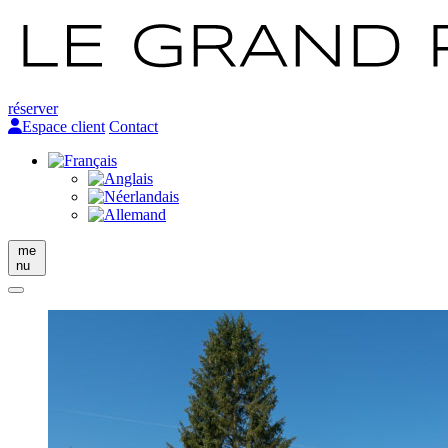
réserver
Espace client
Contact
me
nu